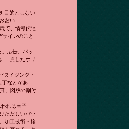
量産を目的としない
おおい
と同義で、情報伝達
デザインのこと
とする。広告、パッ
に一貫したポリ
アドバタイジング・
装丁などがあ
や写真、図版の割付
われわれは菓子
びただしいパッ
、加工技術・輸