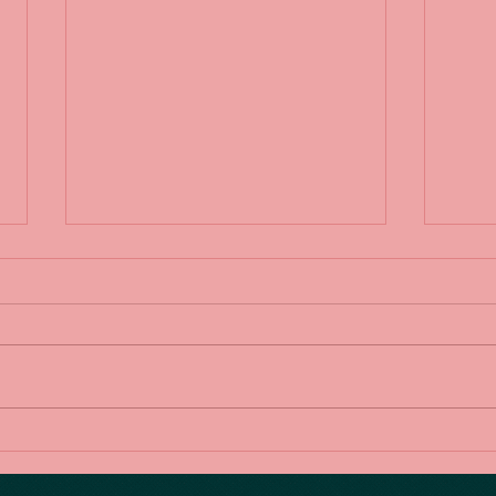
各種表現方法（ローラー、ス
各種
タンピング、フロッタージ
ィズ