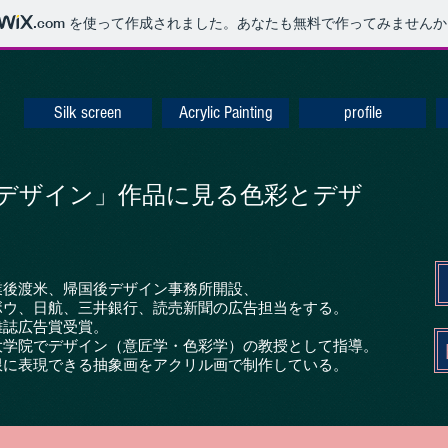
.com
を使って作成されました。あなたも無料で作ってみませんか
Silk screen
Acrylic Painting
profile
デザイン」作品に見る色彩とデザ
業後渡米、帰国後デザイン事務所開設、
ボウ、日航、三井銀行、読売新聞の広告担当をする。
雑誌広告賞受賞。
大学院でデザイン（意匠学・色彩学）の教授として指導。
限に表現できる抽象画をアクリル画で制作している。