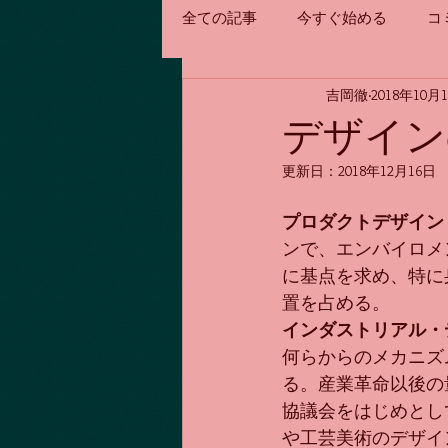
全ての記事
今すぐ始める
コ
吉岡徹
2018年10月
デザイン
更新日：
2018年12月16日
プロダクトデザイン
ンで、エンバイロメ
に基点を求め、特に
置を占める。
インダストリアル・
何らからのメカニズ
る。産業革命以後の
協議会をはじめとし
や工芸美術のデザイ