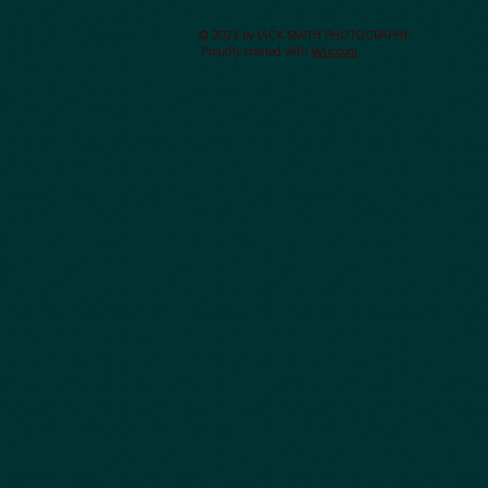
ー・アート、ペンジュラム、
テクスチュア、魔法陣）
© 2023 by JACK SMITH PHOTOGRAPHY.
Proudly created with
Wix.com