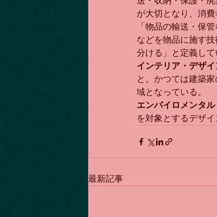
送・収納・保護・廃
が大切となり、消費
「物品の輸送・保管
などを物品に施す技
分ける」と定義して
インテリア・デザイ
と。かつては建築家
域となっている。
エンバイロメンタル
を対象とするデザイ
最新記事