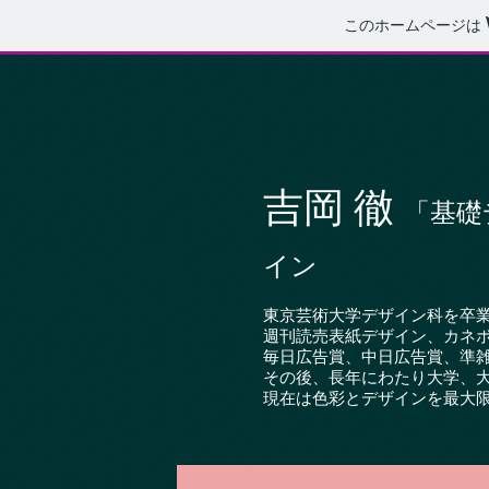
このホームページは
吉岡 徹
「基礎
イン
東京芸術大学デザイン科を卒
週刊読売表紙デザイン、カネ
毎日広告賞、中日広告賞、準
その後、長年にわたり大学、
現在は色彩とデザインを最大