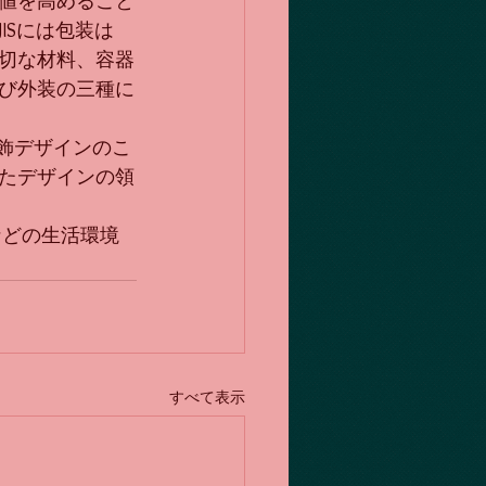
値を高めること
ISには包装は
切な材料、容器
び外装の三種に
の装飾デザインのこ
たデザインの領
国土などの生活環境
すべて表示