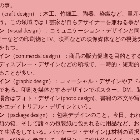
の事。
（craft design）：木工、竹細工、陶器、染織など、
う。この領域では工芸家が自らデザイナーを兼ねる事が
ン
（visual design）：コミュニケーション・デザイン
ターなどの印刷物とTV、映画などの映像媒体などの視覚
をもつ。
イン
（commercial design）：商品の販売促進を目的
ディスプレー・デザインなどの領域で、一時的・短期的
ることが多い。
イン
（graphic design）：コマーシャル・デザインや
である。印刷を媒体とするデザインでポスター、DM、
はフォト・デザイン(photo design)、書籍の本文
をエディトリアル・デザインという。
ン
（package design）：包装デザインのこと。今日、
類の箱、そして諸々の包装紙に包まれるに用品など、お
て生活をしている。パッケージ・デザインは材料の選択