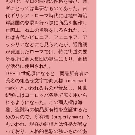
もので、今日の商標の性格を帯び、業
者にとっては重要なものであった。古
代ギリシア・ローマ時代には地中海沿
岸諸国の交易を行う際に商品を製作し
た陶工、石工の名称をしるされた。こ
れは古代バビロニア、フェニキア、ア
ッシリアなどにも見られたが、通路網
が発達したローマでは、特に街道の要
所要所に商人集団の誕生により、商標
が活発に使用された。
10〜11世紀頃になると、商品所有者の
氏名の組合せ文字で商人標（merchant 
mark）といわれるものが普及し、⒕世
紀頃にはヨーロッパ各地で広く用いら
れるようになった。この商人標は海
難、盗難時の物品所有権を立証するた
めのもので、所有標（property mark）と
もいわれ、現在の商標とは性格が異な
っており、人格的色彩の強いものであ