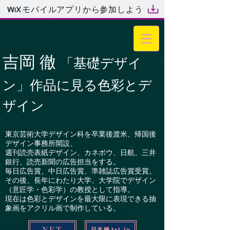
モバイルアプリから参加しよう
吉岡 徹
「基礎デザイ
ン」作品に見る色彩とデ
ザイン
東京芸術大学デザイン科を卒業後渡米、帰国後
デザイン事務所開設、
週刊読売表紙デザイン、カネボウ、日航、三井
銀行、読売新聞の広告担当をする。
毎日広告賞、中日広告賞、準雑誌広告賞受賞。
その後、長年にわたり大学、大学院でデザイン
（意匠学・色彩学）の教授として指導。
現在は色彩とデザインを最大限に表現できる抽
象画をアクリル画で制作している。
NFT
日本橋Art.jp