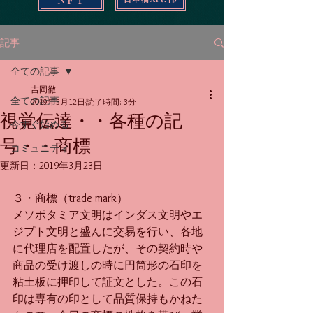
記事
全ての記事
吉岡徹
全ての記事
2019年3月12日
読了時間: 3分
視覚伝達・・各種の記
今すぐ始める
号・・商標
コミュニティ
更新日：
2019年3月23日
３・商標（trade mark）
メソポタミア文明はインダス文明やエ
ジプト文明と盛んに交易を行い、各地
に代理店を配置したが、その契約時や
商品の受け渡しの時に円筒形の石印を
粘土板に押印して証文とした。この石
印は専有の印として品質保持もかねた