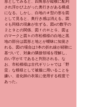
形としてみると、四角形が縦横に配列
され浮かび上がった奥行きがある構成
になる。しかし、白地の＃型の形を図
として見ると、奥行き感は消える。図
ｄも同様の現象が生ずる。図eの数字の
２と９との関係、図ｆのＨとＧ、図ｇ
のマークと図ｈの市松模様の白地と黒
地の部分は図形と地とが曖昧に知覚さ
れる。図iの場合は3本の折れ線が経験に
基づいて、対象の隣接領域を理解し、
白い字がＥであると判別される。な
お、市松模様は古代ギリシャでは「野
蛮」な模様として被服に用いることを
嫌い、道化師の衣装に使用する程度で
あった。