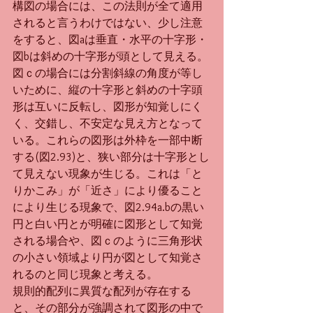
構図の場合には、この法則が全て適用
されると言うわけではない、少し注意
をすると、図aは垂直・水平の十字形・
図bは斜めの十字形が頭として見える。
図ｃの場合には分割斜線の角度が等し
いために、縦の十字形と斜めの十字頭
形は互いに反転し、図形が知覚しにく
く、交錯し、不安定な見え方となって
いる。これらの図形は外枠を一部中断
する(図2.93)と、狭い部分は十字形とし
て見えない現象が生じる。これは「と
りかこみ」が「近さ」により優ること
により生じる現象で、図2.94a.bの黒い
円と白い円とが明確に図形として知覚
される場合や、図ｃのように三角形状
の小さい領域より円が図として知覚さ
れるのと同じ現象と考える。
規則的配列に異質な配列が存在する
と、その部分が強調されて図形の中で