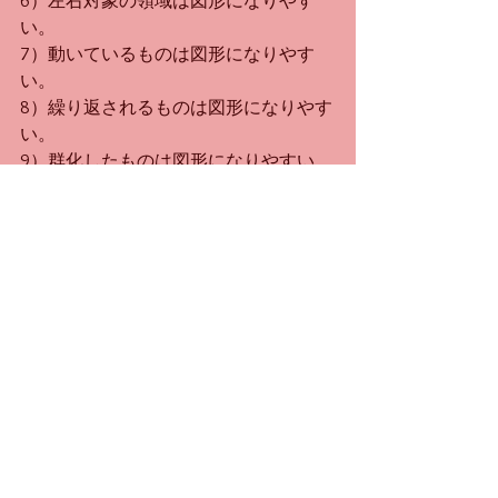
6）左右対象の領域は図形になりやす
い。
7）動いているものは図形になりやす
い。
8）繰り返されるものは図形になりやす
い。
9）群化したものは図形になりやすい。
10）過去に知覚したものは図形になり
やすい。
図形と地は実際に描かれた形でなくて
も知覚され、
図2-97aは曲線が、図ｂは三角形が逆向