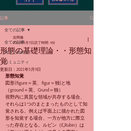
記事
全ての記事
吉岡徹
全ての記事
2021年5月7日
読了時間: 4分
形態の基礎理論・・形態知
今すぐ始める
覚
コミュニティ
更新日：
2021年5月9日
形態知覚
図形(figure＝英、figur＝独)と地
（ground＝英、Grund＝独）
視野内に異質な領域が共存する場合、
それらは1つのまとまったものとして知
覚される。例えば平面上に描かれた図
形を知覚する場合、一方が他方に際立
った存在となる。ルビン（E,Rubin）は