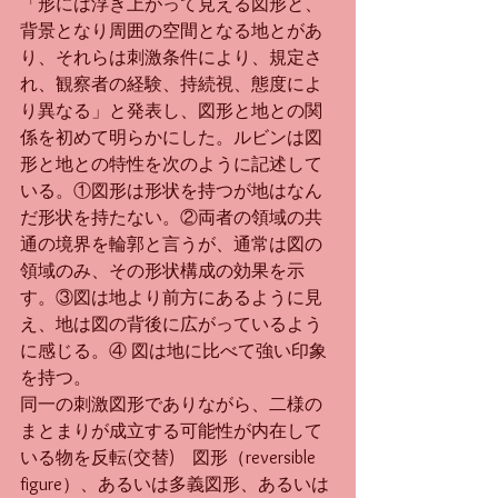
「形には浮き上がって見える図形と、
背景となり周囲の空間となる地とがあ
り、それらは刺激条件により、規定さ
れ、観察者の経験、持続視、態度によ
り異なる」と発表し、図形と地との関
係を初めて明らかにした。ルビンは図
形と地との特性を次のように記述して
いる。①図形は形状を持つが地はなん
だ形状を持たない。②両者の領域の共
通の境界を輪郭と言うが、通常は図の
領域のみ、その形状構成の効果を示
す。③図は地より前方にあるように見
え、地は図の背後に広がっているよう
に感じる。④ 図は地に比べて強い印象
を持つ。
同一の刺激図形でありながら、二様の
まとまりが成立する可能性が内在して
いる物を反転(交替)　図形（reversible 
figure）、あるいは多義図形、あるいは