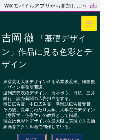
モバイルアプリから参加しよう
吉岡 徹
「基礎デザイ
ン」作品に見る色彩とデ
ザイン
東京芸術大学デザイン科を卒業後渡米、帰国後
デザイン事務所開設、
週刊読売表紙デザイン、カネボウ、日航、三井
銀行、読売新聞の広告担当をする。
毎日広告賞、中日広告賞、準雑誌広告賞受賞。
その後、長年にわたり大学、大学院でデザイン
（意匠学・色彩学）の教授として指導。
現在は色彩とデザインを最大限に表現できる抽
象画をアクリル画で制作している。
NFT
日本橋Art.jp