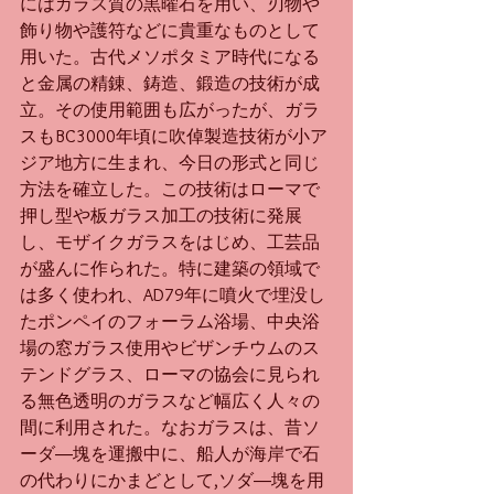
にはガラス質の黒曜石を用い、刃物や
飾り物や護符などに貴重なものとして
用いた。古代メソポタミア時代になる
と金属の精錬、鋳造、鍛造の技術が成
立。その使用範囲も広がったが、ガラ
スもBC3000年頃に吹倬製造技術が小ア
ジア地方に生まれ、今日の形式と同じ
方法を確立した。この技術はローマで
押し型や板ガラス加工の技術に発展
し、モザイクガラスをはじめ、工芸品
が盛んに作られた。特に建築の領域で
は多く使われ、AD79年に噴火で埋没し
たポンペイのフォーラム浴場、中央浴
場の窓ガラス使用やビザンチウムのス
テンドグラス、ローマの協会に見られ
る無色透明のガラスなど幅広く人々の
間に利用された。なおガラスは、昔ソ
ーダ―塊を運搬中に、船人が海岸で石
の代わりにかまどとして,ソダ―塊を用