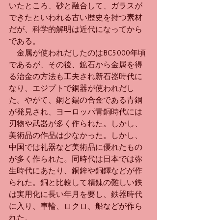
いたところ、砂と融合して、ガラスが
できたといわれる古い歴史を持つ素材
だが、科学的解明は近代になってから
である。
　金属が使われだしたのはBC5000年頃
であるが、その後、鉱石から金属を得
る治金の方法も工夫され新石器時代に
なり、エジプトで銅器が使われだし
た。やがて、銅と錫の合金である青銅
が発見され、ヨーロッパ青銅時代には
刃物や武器が多く作られた。しかし、
美術品の作品は少なかった。しかし、
中国では礼器など美術品に優れたもの
が多く作られた。同時代は日本では弥
生時代にあたり、銅鉾や銅鐸などが作
られた。銅と比較して精錬の難しい鉄
は実用化に長い年月を要し、鉄器時代
に入り、車輪、ロクロ、船などが作ら
れた。