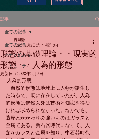
記事
全ての記事
吉岡徹
全ての記事
2020年2月3日
読了時間: 3分
形態の基礎理論・・現実的
今すぐ始める
形態・・人為的形態
コミュニティ
更新日：
2020年2月7日
 人為的形態
　自然的形態は地球上に人類が誕生し
た時点で、既に存在していたが、人為
的形態は偶然以外は技術と知識を得な
ければ求められなかった。なかでも、
造形とかかわりの強いものはガラスと
金属である。新石器時代になって、人
類がガラスと金属を知り、中石器時代