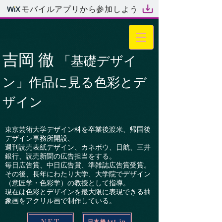
モバイルアプリから参加しよう
吉岡 徹
「基礎デザイ
ン」作品に見る色彩とデ
ザイン
東京芸術大学デザイン科を卒業後渡米、帰国後
デザイン事務所開設、
週刊読売表紙デザイン、カネボウ、日航、三井
銀行、読売新聞の広告担当をする。
毎日広告賞、中日広告賞、準雑誌広告賞受賞。
その後、長年にわたり大学、大学院でデザイン
（意匠学・色彩学）の教授として指導。
現在は色彩とデザインを最大限に表現できる抽
象画をアクリル画で制作している。
NFT
日本橋Art.jp