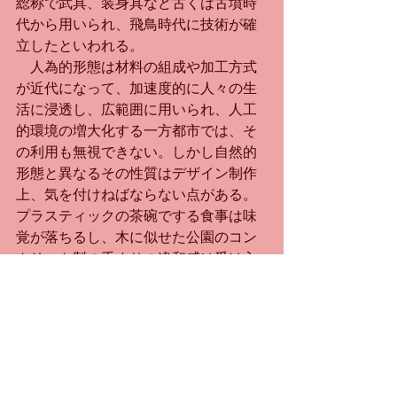
総称で武具、装身具など古くは古墳時
代から用いられ、飛鳥時代に技術が確
立したといわれる。
　人為的形態は材料の組成や加工方式
が近代になって、加速度的に人々の生
活に浸透し、広範囲に用いられ、人工
的環境の増大化する一方都市では、そ
の利用も無視できない。しかし自然的
形態と異なるその性質はデザイン制作
上、気を付けねばならない点がある。
プラスティックの茶碗でする食事は味
覚が落ちるし、木に似せた公園のコン
クリート製の手すりの違和感は受け入
れにくい。それは、人類に長い歴史を
もって使用されてきた自然的形態が、
感覚的に人々になじんでいるのにくら
べ、産業革命以降の量産化され、利用
されだした人為的形態は無意識に、そ
の使用も厳しい眼をもって使用され