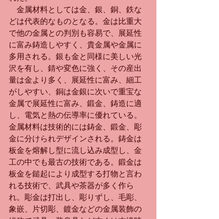
　金属材料としては金、銀、銅、鉄な
どは代表的なものとなる。金は比重大
で他の金属との判別も容易で、展延性
に富み鋳造しやすく、貴金属や金属に
多用される。銀も金と同様に美しい光
沢を有し、錆や変色に強く、その産出
量は金より多く、展延性に富み、細工
がしやすい、銅は金銀に次いで重宝な
金属で展延性に富み、鍛金、鋳造に適
し、電気と熱の伝導率に優れている。
金属材料は技術的には鋳金、鍛金、彫
金に分けられデザインされる。鋳金は
板金を熔解し型に流し込み成型し、金
工の中でも最古の技術である。鍛金は
板金を鎚起により成型する打物と言わ
れる技術で、武具や茶器が多く作ら
れ。彫金は打出し、彫りずし、毛彫、
象嵌、片切彫、鍍金などの金属装飾の