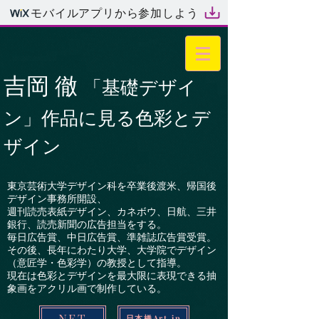
モバイルアプリから参加しよう
吉岡 徹
「基礎デザイ
ン」作品に見る色彩とデ
ザイン
東京芸術大学デザイン科を卒業後渡米、帰国後
デザイン事務所開設、
週刊読売表紙デザイン、カネボウ、日航、三井
銀行、読売新聞の広告担当をする。
毎日広告賞、中日広告賞、準雑誌広告賞受賞。
その後、長年にわたり大学、大学院でデザイン
（意匠学・色彩学）の教授として指導。
現在は色彩とデザインを最大限に表現できる抽
象画をアクリル画で制作している。
NFT
日本橋Art.jp