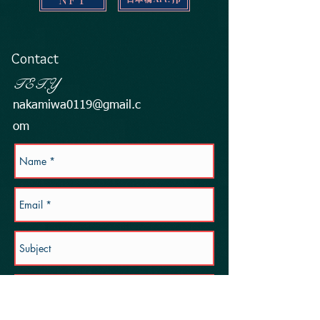
Contact
​TET.Y
nakamiwa0119@gmail.c
om