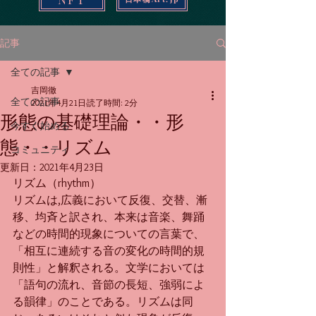
記事
全ての記事
吉岡徹
全ての記事
2021年4月21日
読了時間: 2分
形態の基礎理論・・形
今すぐ始める
態・・リズム
コミュニティ
更新日：
2021年4月23日
リズム（rhythm）
リズムは,広義において反復、交替、漸
移、均斉と訳され、本来は音楽、舞踊
などの時間的現象についての言葉で、
「相互に連続する音の変化の時間的規
則性」と解釈される。文学においては
「語句の流れ、音節の長短、強弱によ
る韻律」のことである。リズムは同