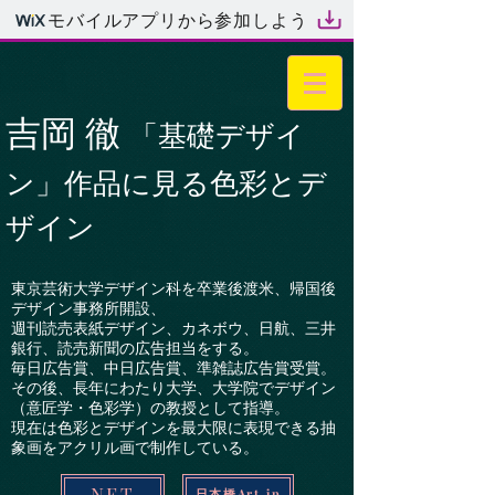
モバイルアプリから参加しよう
吉岡 徹
「基礎デザイ
ン」作品に見る色彩とデ
ザイン
東京芸術大学デザイン科を卒業後渡米、帰国後
デザイン事務所開設、
週刊読売表紙デザイン、カネボウ、日航、三井
銀行、読売新聞の広告担当をする。
毎日広告賞、中日広告賞、準雑誌広告賞受賞。
その後、長年にわたり大学、大学院でデザイン
（意匠学・色彩学）の教授として指導。
現在は色彩とデザインを最大限に表現できる抽
象画をアクリル画で制作している。
NFT
日本橋Art.jp