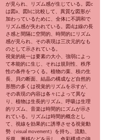
が見られ、リズム感が生じている。図c
は図a、図bに比較して、異質な図形が
加わっているために、全体に不調和で
リズム感が失われている。図dは線の長
さ感と間隔に空間的、時間的にリズム
感が見られ、その表現は三次元的なも
のとして示されている。
視覚的統一は要素の大小、強弱によっ
て本能的に生じ、それは規則性、秩序
性の条件をつくる。植物の葉、枝の生
長、貝の断面、結晶の構成など自然的
形態の多くは視覚的リズムを示すが、
その表現の内容は各々によって異な
り、植物は生長的リズム、呼吸は生理
的リズム、音楽は時間的にズムが示さ
れている。リズムは時間的概念とし
て、視線を効果的に誘導させる視覚動
勢（visual movement）を持ち、流動、
反復、漸移などを示し、色彩構成の強