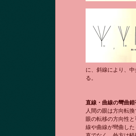
に、斜線により、中
る。
直線・曲線の彎曲錯
人間の眼は方向転換
眼の転移の方向性と
線や曲線が彎曲した
直でなく、外方は軽微