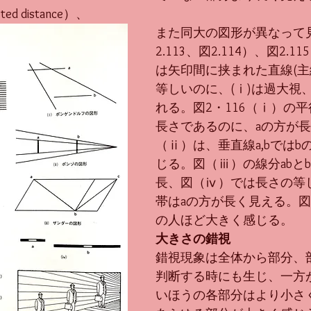
upted distance）、
また同大の図形が異なって
2.113、図2.114）、図2.
は矢印間に挟まれた直線(主
等しいのに、(ⅰ)は過大視、
れる。図2・116（ⅰ）の平
長さであるのに、aの方が
（ⅱ）は、垂直線a,bではb
じる。図（ⅲ）の線分abとb
長、図（ⅳ）では長さの等
帯はaの方が長く見える。
の人ほど大きく感じる。
大きさの錯視
錯視現象は全体から部分、
判断する時にも生じ、一方
いほうの各部分はより小さ