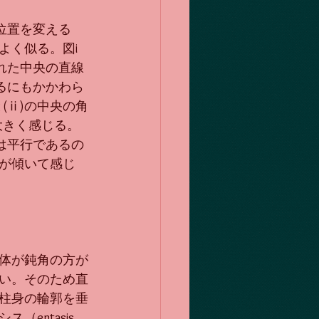
位置を変える
によく似る。図i
れた中央の直線
るにもかかわら
(ⅱ)の中央の角
大きく感じる。
は平行であるの
が傾いて感じ
体が鈍角の方が
い。そのため直
柱身の輪郭を垂
entasis、