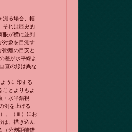
を測る場合、幅
。それは歴史的
両眼が横に並列
が対象を目測す
が距離の目安と
の差が水平線よ
垂直の線は異な
るように印する
ることよりもよ
直・水平錯視
usion）の例を上げる
ⅱ）、（ⅲ）にお
分は、描き込ん
る（分割距離錯