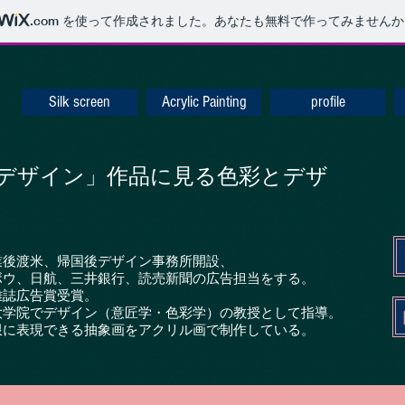
.com
を使って作成されました。あなたも無料で作ってみませんか
Silk screen
Acrylic Painting
profile
デザイン」作品に見る色彩とデザ
業後渡米、帰国後デザイン事務所開設、
ボウ、日航、三井銀行、読売新聞の広告担当をする。
雑誌広告賞受賞。
大学院でデザイン（意匠学・色彩学）の教授として指導。
限に表現できる抽象画をアクリル画で制作している。