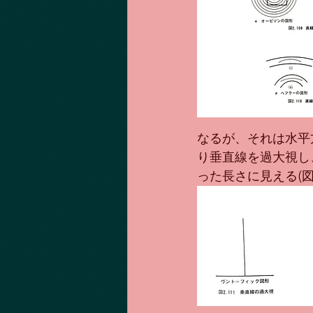
なるが、それは水平
り垂直線を過大視し
った長さに見える(図2