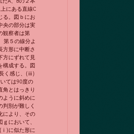
れたA、Bの２本
線上にある直線C
じる。図ｂにお
中央の部分は実
の観察者は第
、第５の線分よ
長方形に中断さ
下方にずれて見
を構成する。図
長く感じ、(ⅲ)
いては90度の
直角とはっきり
のように斜めに
の判別が難しく
化により、その
図ｇにおいて、
(ⅰ)に似た形に