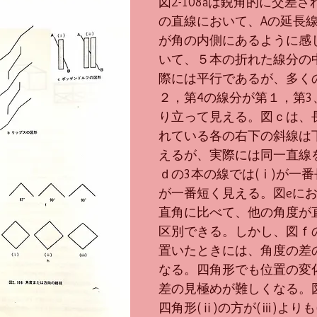
図2-108aは鋭角的に交差さ
の直線において、Aの延長
が角の内側にあるように感
いて、５本の折れた線分の
際には平行であるが、多く
２，第4の線分が第１，第3
り立って見える。図ｃは、
れている各の右下の斜線は
えるが、実際には同一直線
ｄの3本の線では(ⅰ)が一番
が一番短く見える。図eにお
直角に比べて、他の角度が
区別できる。しかし、図ｆ
置いたときには、角度の差
なる。四角形でも位置の変
差の見極めが難しくなる。
四角形(ⅱ)の方が(ⅲ)よりも