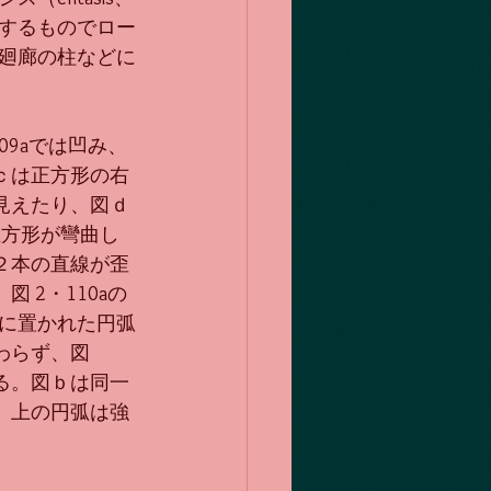
するものでロー
廻廊の柱などに
09aでは凹み、
ｃは正方形の右
見えたり、図ｄ
正方形が彎曲し
２本の直線が歪
 2・110aの
間に置かれた円弧
わらず、図
る。図ｂは同一
、上の円弧は強