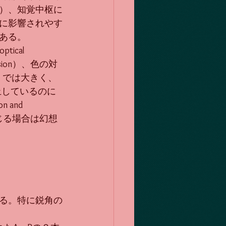
）、知覚中枢に
に影響されやす
ある。
cal 
usion）、色の対
近くでは大きく、
静止しているのに
and 
じる場合は幻想
る。特に鋭角の