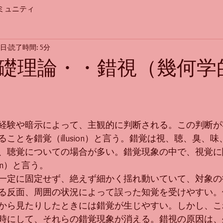
ミュニティ
0日
読了時間: 5分
礎理論・・錯視（幾何学
経験や暗示によって、主観的に判断される。この判断が
ことを錯覚（illusion）と言う。錯覚は視、聴、臭、
、聴覚についての場合が多い。錯覚現象の中で、視覚に
usion）と言う。
一定に固定せず、絶えず細かく揺れ動いていて、対象の
る反面、周囲の状況によって誤った知覚を受けやすい。
から見たりしたときには錯覚が生じやすい。しかし、こ
時にして、それらの錯覚現象が消える。錯視の原因は、