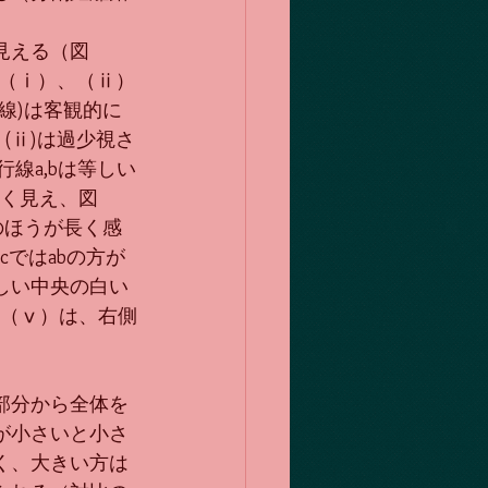
見える（図
115（ⅰ）、（ⅱ）
線)は客観的に
(ⅱ)は過少視さ
行線a,bは等しい
長く見え、図
のほうが長く感
cではabの方が
しい中央の白い
図（ⅴ）は、右側
部分から全体を
が小さいと小さ
く、大きい方は