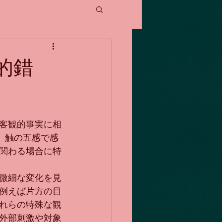
的錯
客観的事実に相
味、触の五感で感
関わる場合に特
微細な変化を見
例えば片方の目
れらの特殊な観
外部刺激や対象