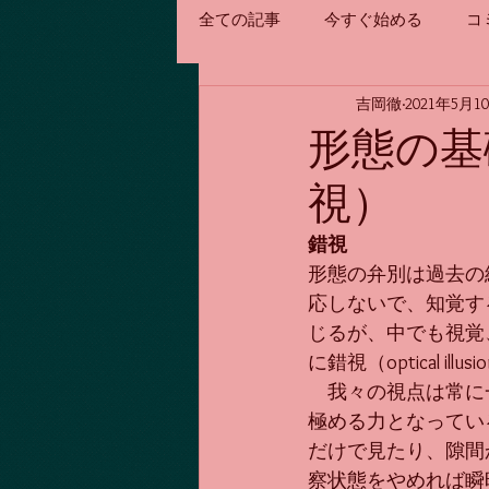
全ての記事
今すぐ始める
コ
吉岡徹
2021年5月1
形態の基
視）
錯視
形態の弁別は過去の
応しないで、知覚する
じるが、中でも視覚
に錯視（optical ill
　我々の視点は常に
極める力となってい
だけで見たり、隙間
察状態をやめれば瞬