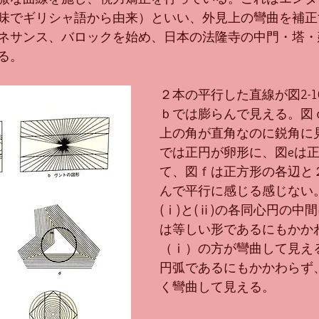
味でギリシャ語から由来）といい、外見上の彎曲を補正
ネサンス、バロックを始め、日本の法隆寺の中門・塔・
る。
２本の平行した直線が図2-1
ｂでは膨らんで見える。図
上の角が直角なのに鋭角に
では正円が卵形に、図eは
て、図ｆは正方形の各辺と
んで平行に感じる感じない。図
(ⅰ)と(ⅱ)の各同心円の中
は等しい形であるにもかか
（ⅰ）の方が彎曲して見え
円弧であるにもかかわらず
く彎曲して見える。