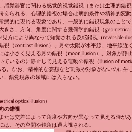
、感覚器官に関わる感覚的視覚錯視（または生理的錯視
考えられる。心理的錯視の場合は病的条件や精神的変動
常態的に現れる現象であり、一般的に錯視現象のことで
、方向、角度に関する幾何学的錯視（geometrical opti
形が見方により異なって知覚される反転錯視（reversible ill
（contrast illusion）、月や太陽が水平線、地平線
は小さく見える月の錯視（moon illusion）、対象が
るのに静止して見える運動の錯視（illusion of motion 
どがある。なお、精神的な妄想など刺激や対象がないのに生
on）といい、錯覚現象の領域には入らない。
rical optical illusion）
向の錯視
または交差によって角度や方向が異なって見える時があ
には、その空間や鈍角は過大視される。