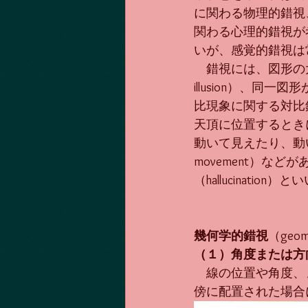
に関わる物理的錯視
関わる心理的錯視が
いが、感覚的錯視は
　錯視には、図形の大きさ
illusion）、同一図
比現象に関する対比錯視
天頂に位置するときに
動いて見えたり、動いてい
movement）な
（hallucinati
幾何学的錯視
（geomet
（１）角度または方
　線の位置や角度、
傍に配置された場合