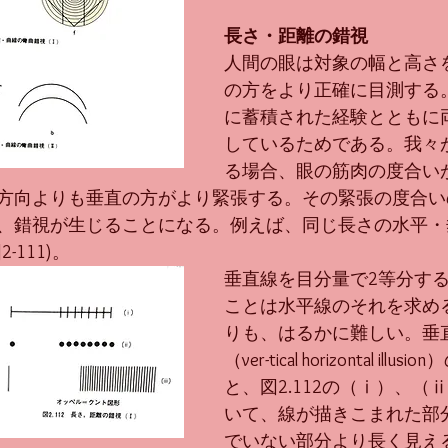
長さ・距離の錯視
人間の眼は対象の幅と高さ
の方をより正確に目測する
に蓄積された経験とともに
しているためである。我々
る場合、眼の筋肉の度合い
方向よりも垂直の方がより緊張する。その緊張の度合い
、錯視が生じることになる。例えば、同じ長さの水平・
-111)。
垂直線を目分量で2等分す
ことは水平線のそれを求め
りも、はるかに難しい。垂
（ver-tical horizontal ill
と、図2.112の（ⅰ）、（
いて、線が描きこまれた部
でいない部分より長く見え