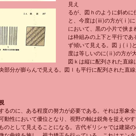
見え
るが、図ｈのように斜めに
と、今度は(ⅲ)の方が(ⅰ)
において、黒の小片で挟ま
は枠組みの上下と平行であ
ず傾いて見える。図ｊ(ⅰ)と
度は等しいのに(ⅱ)の方が
図ｋは縦に配列された直線
央部分が膨らんで見える。図ｌも平行に配列された直線
視
するのに、ある程度の努力が必要である。それは形象全
可動性において優位となり、視野の軸は鋭角を捉えやす
ものとして見えることになる。古代ギリシャでは建築の
な曲線を施し、視力矯正を行っている。これはエンタシス（