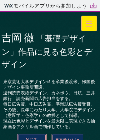
モバイルアプリから参加しよう
吉岡 徹
「基礎デザイ
ン」作品に見る色彩とデ
ザイン
東京芸術大学デザイン科を卒業後渡米、帰国後
デザイン事務所開設、
週刊読売表紙デザイン、カネボウ、日航、三井
銀行、読売新聞の広告担当をする。
毎日広告賞、中日広告賞、準雑誌広告賞受賞。
その後、長年にわたり大学、大学院でデザイン
（意匠学・色彩学）の教授として指導。
現在は色彩とデザインを最大限に表現できる抽
象画をアクリル画で制作している。
NFT
日本橋Art.jp