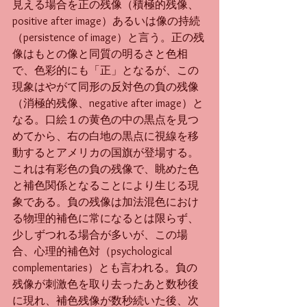
見える場合を正の残像（積極的残像、
positive after image）あるいは像の持続
（persistence of image）と言う。正の残
像はもとの像と同質の明るさと色相
で、色彩的にも「正」となるが、この
現象はやがて同形の反対色の負の残像
（消極的残像、negative after image）と
なる。口絵１の黄色の中の黒点を見つ
めてから、右の白地の黒点に視線を移
動するとアメリカの国旗が登場する。
これは有彩色の負の残像で、眺めた色
と補色関係となることにより生じる現
象である。負の残像は加法混色におけ
る物理的補色に常になるとは限らず、
少しずつれる場合が多いが、この場
合、心理的補色対（psychological 
complementaries）とも言われる。負の
残像が刺激色を取り去ったあと数秒後
に現れ、補色残像が数秒続いた後、次