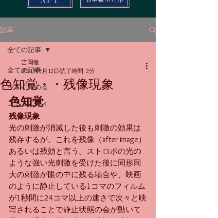
記事
全ての記事
吉岡徹
全ての記事
2021年5月12日
読了時間: 2分
色知覚・・残像現象
今すぐ始める
色知覚
コミュニティ
残像現象
光の刺激が消滅した後も刺激の効果は
残存するが、これを残像（after image）
あるいは残効と言う。ストロボの光の
ような強い光刺激を受けた後に同形同
大の刺激が眼の中に残る場合や、映画
のように静止している1コマのフィルム
が1秒間に24コマ以上の速さで次々と映
写されることで静止状態の会が動いて