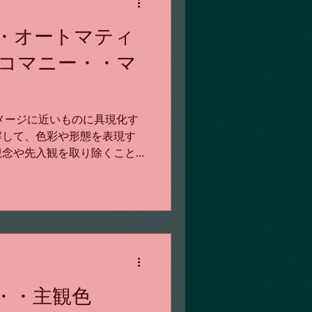
・オートマティ
コマニー・・マ
メージに近いものに具現化す
解して、色彩や形態を表現す
観念や先入観を取り除くこと
。 筆や紙、キャンバスを用
り、滴らしたり（図４．１
・・主観色