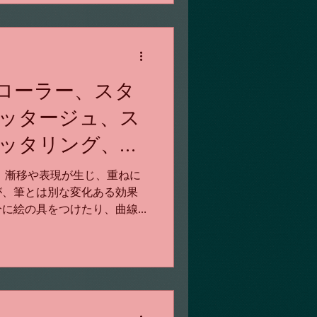
ローラー、スタ
ッタージュ、ス
ッタリング、モ
、漸移や表現が生じ、重ねに
が、筆とは別な変化ある効果
分に絵の具をつけたり、曲線
いると、さらに複雑な様相が
l）を用いた方法は染色、版画など