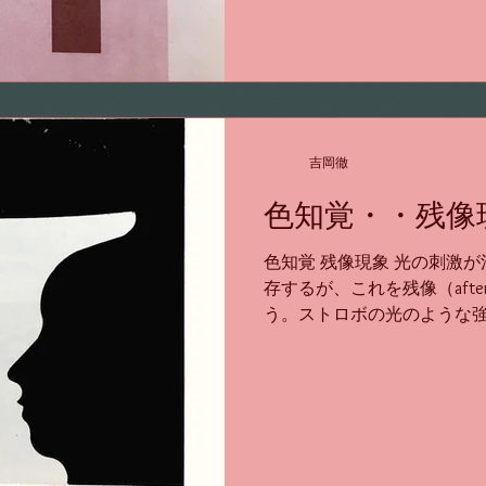
吉岡徹
色知覚・・残像
色知覚 残像現象 光の刺激
存するが、これを残像（after
う。ストロボの光のような
同大の刺激が眼の中に残る
ている1コマのフィルムが1
次々と...