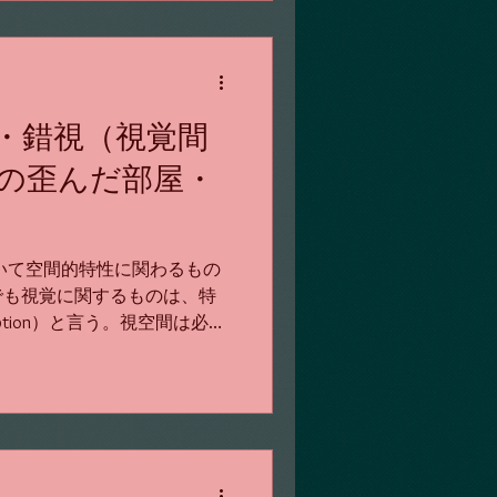
・錯視（視覚間
の歪んだ部屋・
いて空間的特性に関わるもの
でも視覚に関するものは、特
erception）と言う。視空間は必ず
よって成立するとは限らず、
って生じる。視野...