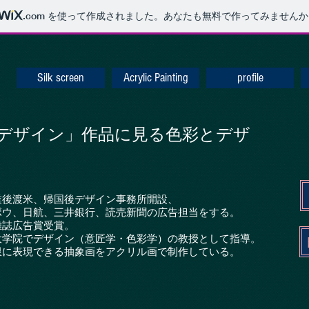
.com
を使って作成されました。あなたも無料で作ってみませんか
Silk screen
Acrylic Painting
profile
デザイン」作品に見る色彩とデザ
業後渡米、帰国後デザイン事務所開設、
ボウ、日航、三井銀行、読売新聞の広告担当をする。
雑誌広告賞受賞。
大学院でデザイン（意匠学・色彩学）の教授として指導。
限に表現できる抽象画をアクリル画で制作している。