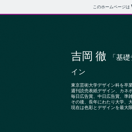
このホームページは
吉岡 徹
「基礎
イン
東京芸術大学デザイン科を卒
週刊読売表紙デザイン、カネ
毎日広告賞、中日広告賞、準
その後、長年にわたり大学、
現在は色彩とデザインを最大