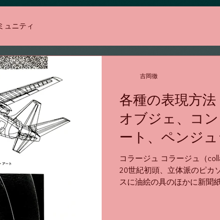
ミュニティ
吉岡徹
各種の表現方法
オブジェ、コン
ート、ペンジュ
ュア、魔法陣）
コラージュ コラージュ（col
20世紀初頭、立体派のピカ
スに油絵の具のほかに新聞
作品を作り、これをパピエ・コレ（
と呼んだのが起源とされ、その