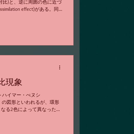
対比)と、逆に周囲の色に近づ
lation effect)がある。同
積の小さい場合や囲まれた色
に生じやすい。...
比現象
トハイマー・べヌシ
Benussi）の図形といわれるが、環形
なる2色によって異なった色
鉛筆を置くと、より対比が強
を呈示したときに、それ...