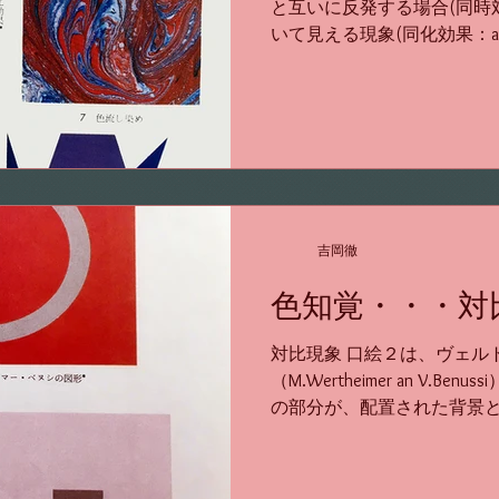
と互いに反発する場合(同時
いて見える現象(同化効果：assimi
化効果は、囲まれた色の面
が周囲の色と類似している場合
吉岡徹
色知覚・・・対
対比現象 口絵２は、ヴェル
（M.Wertheimer an V.
の部分が、配置された背景と
に見える。2色の境界線上に
調される。このように色刺激