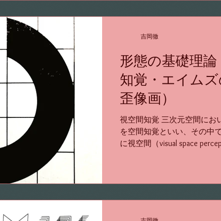
吉岡徹
形態の基礎理論
知覚・エイムズ
歪像画）
視空間知覚 三次元空間にお
を空間知覚といい、その中
に視空間（visual space p
しも特定の感覚器官のみに
いくつかの感覚器官の合成によ
吉岡徹