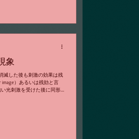
現象
が消滅した後も刺激の効果は残
 image）あるいは残効と言
強い光刺激を受けた後に同形
場合や、映画のように静止し
秒間に24コマ以上の速さで