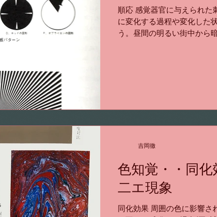
順応 感覚器官に与えられた
に変化する過程や変化した状態を
う。昼間の明るい街中から
や、ドライバーが暗いトン
に盲目状態になるが、この
況を確認でき...
吉岡徹
色知覚・・同化
二エ現象
同化効果 周囲の色に影響さ