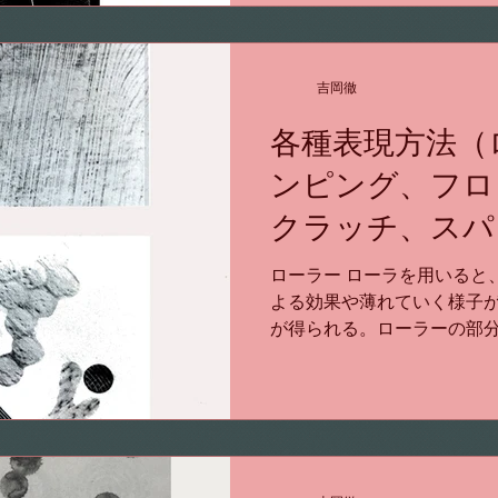
吉岡徹
各種表現方法（
ンピング、フロ
クラッチ、スパ
ンタージュ）
ローラー ローラを用いると
よる効果や薄れていく様子
が得られる。ローラーの部
を描いたり、型紙などを用
示される。型紙（stenci
造形の世界に...