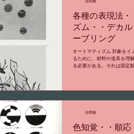
吉岡徹
各種の表現法・
ズム・・デカル
ーブリング
オートマティズム 対象をイ
るために、材料や道具を理
る必要がある。それは固定
にもなり、表現の幅も広がる
いなくても、絵具を撒いた
a）。それを息で吹いた...
吉岡徹
色知覚・・順応