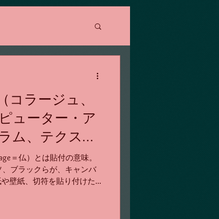
（コラージュ、
ピューター・ア
ラム、テクスチ
lage＝仏）とは貼付の意味。
ソ、ブラックらが、キャンバ
紙や壁紙、切符を貼り付けた
貼紙：papier collee）
後各種素材を用いる...