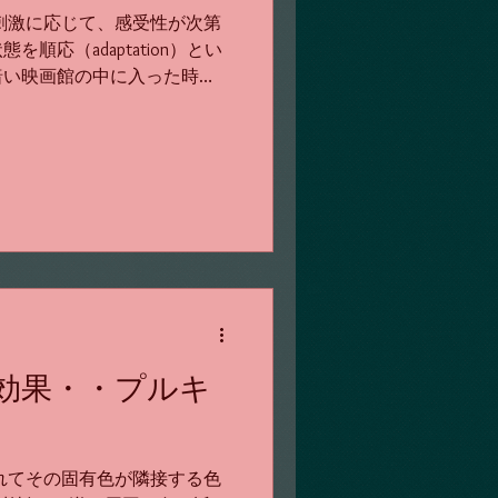
刺激に応じて、感受性が次第
順応（adaptation）とい
暗い映画館の中に入った時
ネルの中に入ったとき一時的
現象は時間とともに周囲の状
効果・・プルキ
れてその固有色が隣接する色